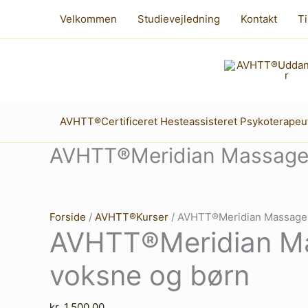
Gå
Velkommen
Studievejledning
Kontakt
Ti
til
indholdet
AVHTT®Certificeret Hesteassisteret Psykoterapeu
AVHTT®Meridian Massage t
Forside
/
AVHTT®Kurser
/ AVHTT®Meridian Massage t
AVHTT®Meridian Ma
voksne og børn
kr.
1.500,00