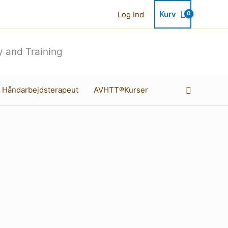
Kurv
Log Ind
 and Training
Søg
 Håndarbejdsterapeut
AVHTT®Kurser