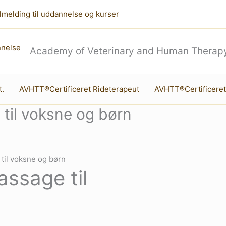
lmelding til uddannelse og kurser
Academy of Veterinary and Human Therapy
t.
AVHTT®Certificeret Rideterapeut
AVHTT®Certificeret
il voksne og børn
il voksne og børn
ssage til