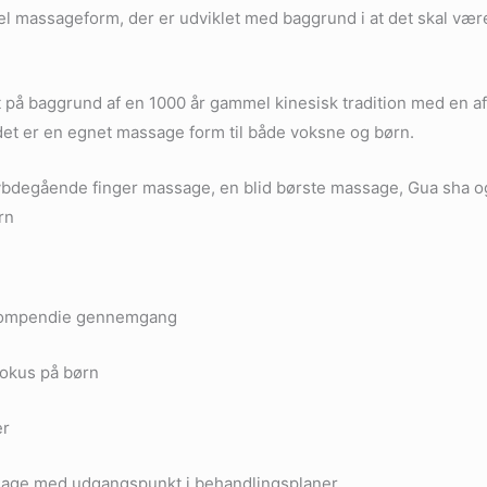
el massageform, der er udviklet med baggrund i at det skal væ
 baggrund af en 1000 år gammel kinesisk tradition med en afst
det er en egnet massage form til både voksne og børn.
n dybdegående finger massage, en blid børste massage, Gua sha
rn
 kompendie gennemgang
fokus på børn
er
ssage med udgangspunkt i behandlingsplaner