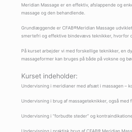
Meridian Massage er en effektiv, afslappende og enk
massage og den behandlende.
Grundlæggende er CFAB®Meridian Massage udviklet på
smertefri og effektive bindevævs teknikker, hvorfor 
På kurset arbejder vi med forskellige teknikker, e
massageformer kan bruges på både på voksne og bø
Kurset indeholder:
Undervisning i meridianer med afsæt i massagen –
Undervisning i brug af massageteknikker, også med 
Undervisning i “forbudte steder” og kontraindikation
Undervisning i praktisk brug af CFAB® Meridian Ma