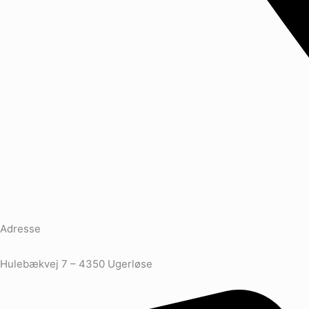
Adresse
Hulebækvej 7 – 4350 Ugerløse