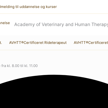
lmelding til uddannelse og kurser
Academy of Veterinary and Human Therapy
t.
AVHTT®Certificeret Rideterapeut
AVHTT®Certificeret
a kl. 8.00 til kl. 11.00