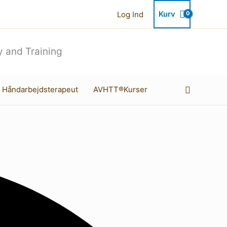
Kurv
Log Ind
 and Training
Søg
 Håndarbejdsterapeut
AVHTT®Kurser