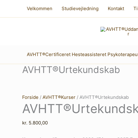
Gå
Velkommen
Studievejledning
Kontakt
Ti
til
indholdet
AVHTT®Certificeret Hesteassisteret Psykoterapeu
AVHTT®Urtekundskab
Forside
/
AVHTT®Kurser
/ AVHTT®Urtekundskab
AVHTT®Urtekunds
kr.
5.800,00