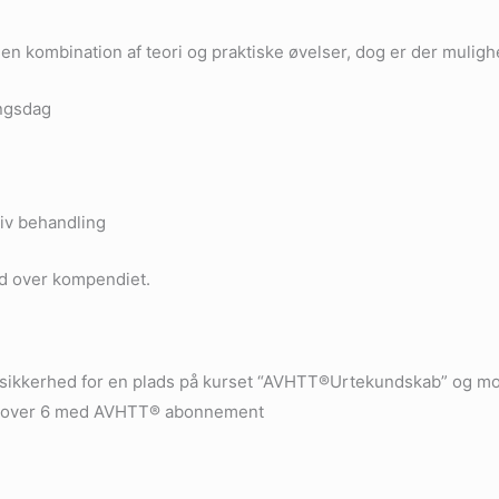
n kombination af teori og praktiske øvelser, dog er der muligh
ingsdag
iv behandling
d over kompendiet.
 sikkerhed for en plads på kurset “AVHTT®Urtekundskab” og modt
ale over 6 med AVHTT® abonnement