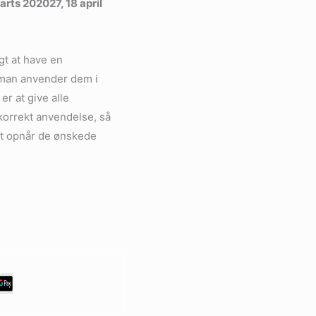
rts 202027, 18 april
igt at have en
 man anvender dem i
r at give alle
 korrekt anvendelse, så
mt opnår de ønskede