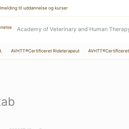
lmelding til uddannelse og kurser
Academy of Veterinary and Human Therapy
t.
AVHTT®Certificeret Rideterapeut
AVHTT®Certificeret
kab