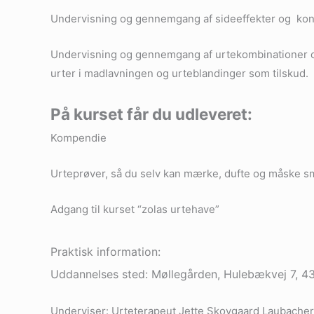
Undervisning og gennemgang af sideeffekter og kont
Undervisning og gennemgang af urtekombinationer og i
urter i madlavningen og urteblandinger som tilskud.
På kurset får du udleveret:
Kompendie
Urteprøver, så du selv kan mærke, dufte og måske sm
Adgang til kurset “zolas urtehave”
Praktisk information:
Uddannelses sted: Møllegården, Hulebækvej 7, 4
Underviser: Urteterapeut Jette Skovgaard Laubacher