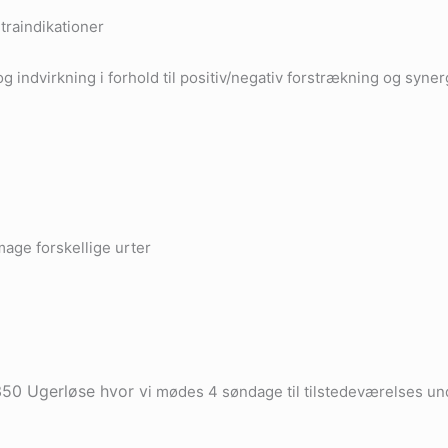
raindikationer
ndvirkning i forhold til positiv/negativ forstrækning og synerg
age forskellige urter
350 Ugerløse hvor v
i mødes 4 søndage til tilstedeværelses un