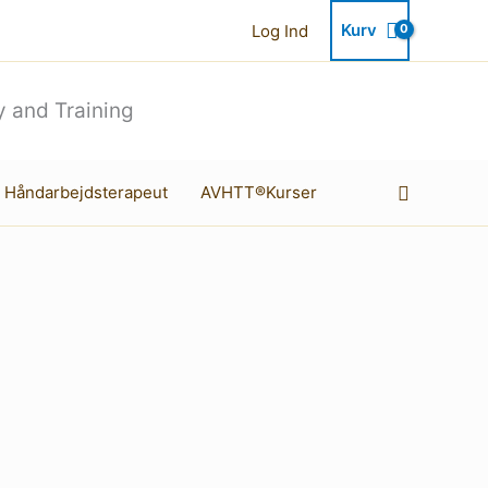
Kurv
Log Ind
 and Training
Søg
 Håndarbejdsterapeut
AVHTT®Kurser