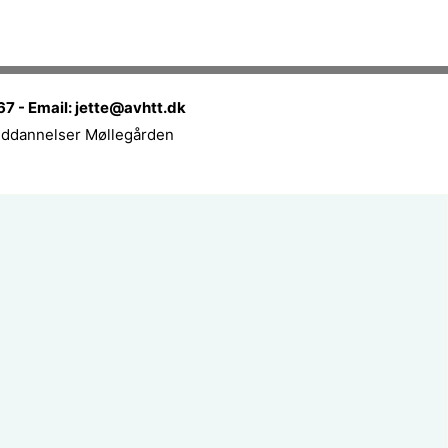
7 - Email: jette@avhtt.dk
dannelser Møllegården