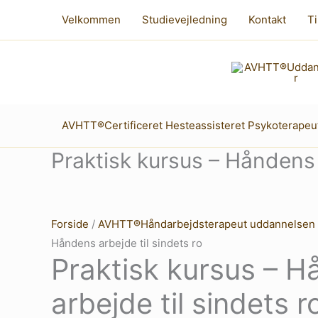
Gå
Velkommen
Studievejledning
Kontakt
Ti
til
indholdet
AVHTT®Certificeret Hesteassisteret Psykoterapeu
Praktisk kursus – Håndens a
Forside
/
AVHTT®Håndarbejdsterapeut uddannelsen
Håndens arbejde til sindets ro
Praktisk kursus – 
arbejde til sindets r