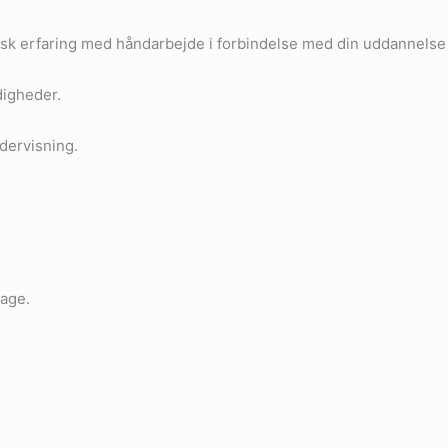
raktisk erfaring med håndarbejde i forbindelse med din uddannel
digheder.
dervisning.
dage.