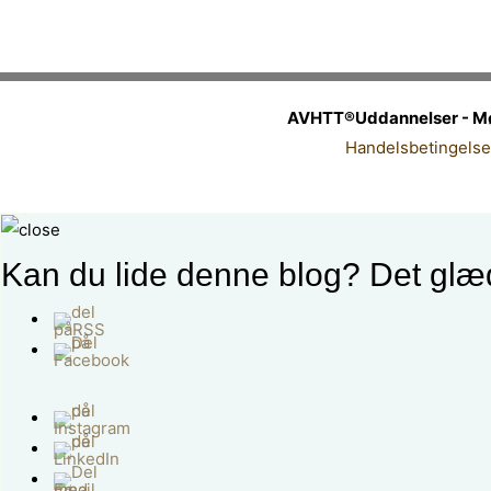
AVHTT®Uddannelser - Møll
Handelsbetingelse
Kan du lide denne blog? Det glæd