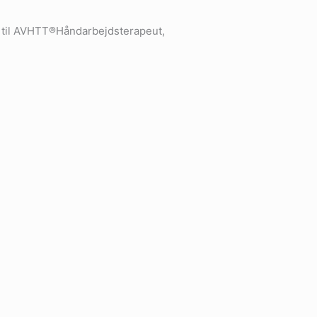
se til AVHTT®Håndarbejdsterapeut,