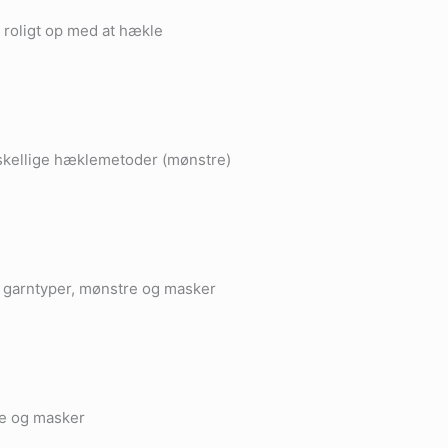
g roligt op med at hækle
orskellige hæklemetoder (mønstre)
e garntyper, mønstre og masker
re og masker