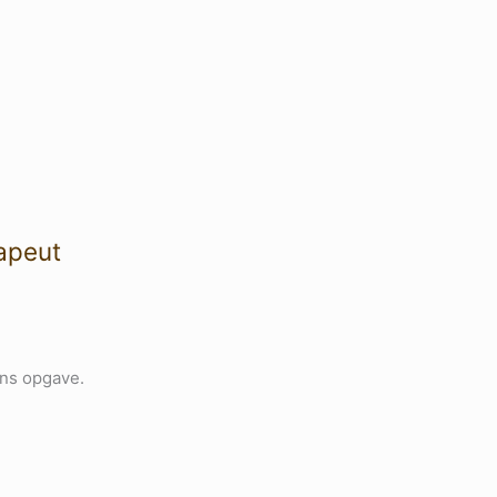
rapeut
ens opgave.