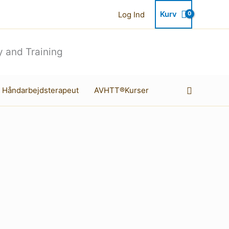
Kurv
Log Ind
 and Training
Søg
 Håndarbejdsterapeut
AVHTT®Kurser