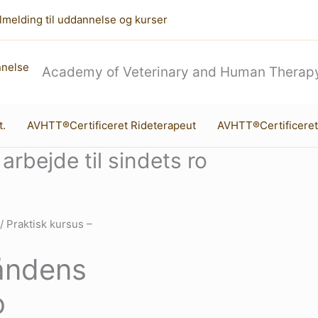
lmelding til uddannelse og kurser
Academy of Veterinary and Human Therapy
t.
AVHTT®Certificeret Rideterapeut
AVHTT®Certificeret
rbejde til sindets ro
/ Praktisk kursus –
Håndens
o