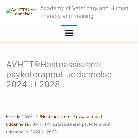
Gå
Academy of Veterinary and Human
til
Therapy and Training
indholdet
AVHTT®Hesteassisteret
psykoterapeut uddannelse
2024 til 2028
Forside
/
AVHTT®Hesteassisteret Psykoterapeut
uddannelse
/ AVHTT®Hesteassisteret psykoterapeut
uddannelse 2024 til 2028