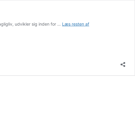
Arbejdsform
ligliv, udvikler sig inden for …
Læs resten af
under
uddannelsen